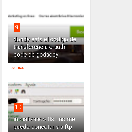
9
donde esta el codigo de
transferencia o auth
code de godaddy
Leer mas
10
inicializando tls... no me
puedo conectar via ftp