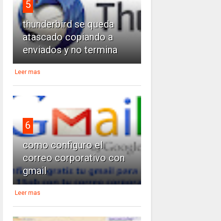
5
thunderbird se queda
atascado copiando a
enviados y no termina
Leer mas
6
como configuro el
correo corporativo con
gmail
Leer mas