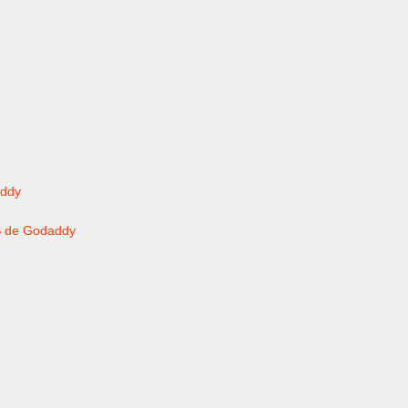
addy
NS de Godaddy