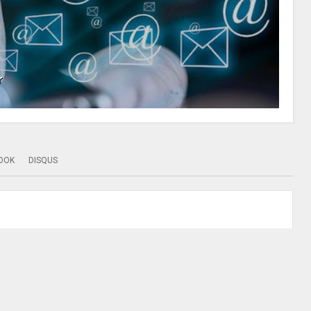
r
OOK
DISQUS