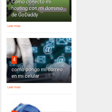
Como conecto mi
hosting con mi dominio
de GoDaddy
Leer mas
4
como pongo mi correo
en mi celular
Leer mas