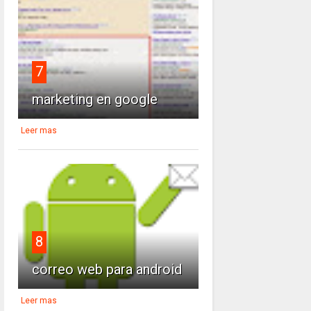
7
marketing en google
Leer mas
8
correo web para android
Leer mas