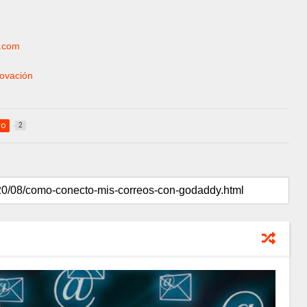
g.com
novación
vo
2