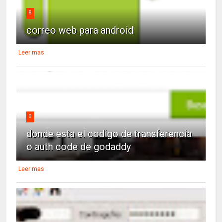
8
correo web para android
Leer mas
9
donde esta el codigo de transferencia
o auth code de godaddy
Leer mas